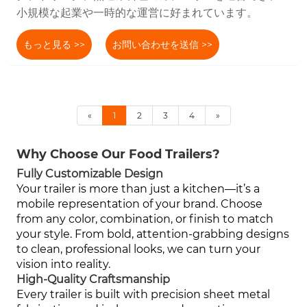
小規模な起業や一時的な運営に好まれています。
もっと見る >>
お問い合わせを送信 >>
«
1
2
3
4
»
Why Choose Our Food Trailers?
Fully Customizable Design
Your trailer is more than just a kitchen—it’s a
mobile representation of your brand. Choose
from any color, combination, or finish to match
your style. From bold, attention-grabbing designs
to clean, professional looks, we can turn your
vision into reality.
High-Quality Craftsmanship
Every trailer is built with precision sheet metal