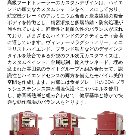
高級フードトレーラーのカスタムデザインは、ハイエ
ンドの頑丈なカスタムシャーシをベースにしており、
航空機グレードのアルミニウム合金と炭素繊維の複合
ボディを特徴とし、精密溶接と多層防錆・防食処理が
施されています。軽量性と超耐久性のバランスが取れ
ており、さまざまなハイエンドのアクティビティ会場
に適しています。ヴィンテージラグジュアリー、ミニ
マリストハイエンド、ブランド独占などのデザインス
タイルを統合できる外観のフル次元カスタマイズは、
カスタムペイント、金属彫刻、輸入サンネード、埋め
込まれた雰囲気のライトグループと組み合わせて、認
識性とハイエンドセンスの両方を備えたモバイル美的
空間を作成します。内部には食品グレードの 304 ブラ
ッシュステンレス鋼と環境保護ベニヤパネルを使用
し、静音断熱層と組み合わせて、健康基準と静かで快
適な動作環境のバランスをとります。