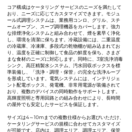
コア構成はケータリング サービスのニーズを満たして
おり、ニーズに応じてカスタマイズできます。モジュ
ール式調理システムは、業務用コンロ、グリル、スチ
ームオーブン、スープ調理機器をカバーします。強力
な排煙浄化システムと組み合わせて、煙を素早く浄化
し、環境を清潔に保ちます。冷蔵設備には、二重温度
の冷蔵庫、冷凍庫、多段式の乾物棚が組み込まれてお
り、温度を正確に制御して食品の鮮度を保ち、さまざ
まな食材のニーズに対応します。同時に、3室洗浄消毒
シンク、高圧精製水システム、汚水回収ボックスを標
準装備し、「洗浄・調理・保管」の完全な洗浄ループ
を形成しています。電気システムには、インテリジェ
ント配電ボックス、発電機、非常用電源が装備されて
おり、複数のデバイスの同時動作をサポートします。
高輝度照明と専用回路との組み合わせにより、長時間
の屋外でも安定したサービスを保証します。
サイズは4～10mまでの複数仕様からお選びいただけ、
ケータリングサービスの規模に合わせてカスタマイズ
が可能です。店内は、調理エリア、調理エリア、保管