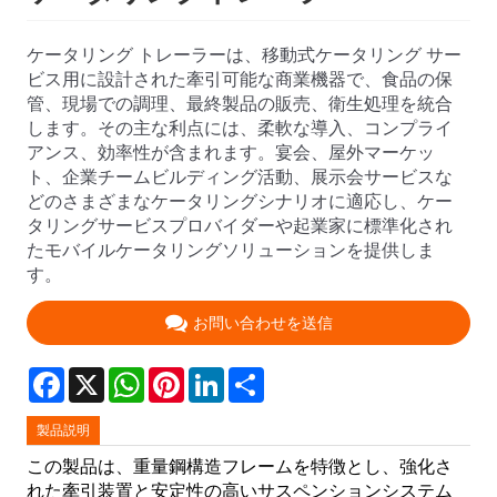
ケータリング トレーラーは、移動式ケータリング サー
ビス用に設計された牽引可能な商業機器で、食品の保
管、現場での調理、最終製品の販売、衛生処理を統合
します。その主な利点には、柔軟な導入、コンプライ
アンス、効率性が含まれます。宴会、屋外マーケッ
ト、企業チームビルディング活動、展示会サービスな
どのさまざまなケータリングシナリオに適応し、ケー
タリングサービスプロバイダーや起業家に標準化され
たモバイルケータリングソリューションを提供しま
す。
お問い合わせを送信
Facebook
X
WhatsApp
Pinterest
LinkedIn
Share
製品説明
この製品は、重量鋼構造フレームを特徴とし、強化さ
れた牽引装置と安定性の高いサスペンションシステム