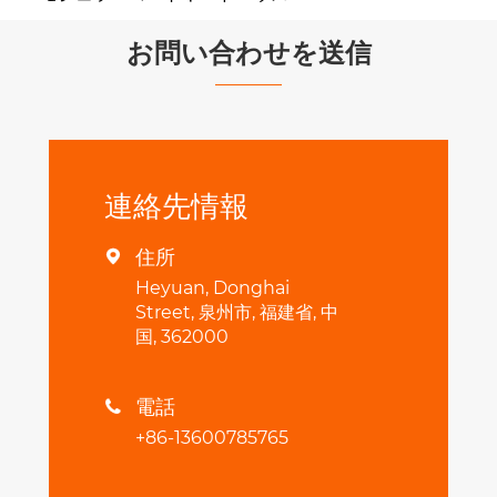
お問い合わせを送信
連絡先情報
住所

Heyuan, Donghai
Street, 泉州市, 福建省, 中
国, 362000
電話

+86-13600785765